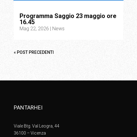
Programma Saggio 23 maggio ore
16.45
Mag 22, 2026
|
News
« POST PRECEDENTI
PANTARHEI
Viale Btg. Val Leogra, 44
36100 – Vicenza