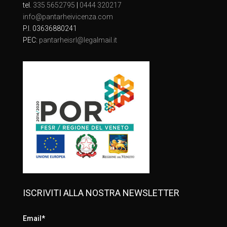
tel.
335 5652795
|
0444 320217
info@pantarheivicenza.com
P.I. 03636880241
PEC:
pantarheisrl@legalmail.it
ISCRIVITI ALLA NOSTRA NEWSLETTER
Email*