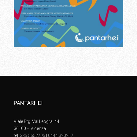
PANTARHEI
Viale Btg. Val Leogra, 44
36100 – Vicenza
tel.
335 5652795
|
0444 320217