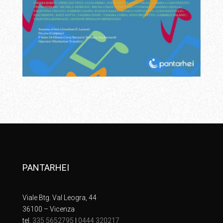
PANTARHEI
Viale Btg. Val Leogra, 44
36100 – Vicenza
tel.
335 5652795
|
0444 320217