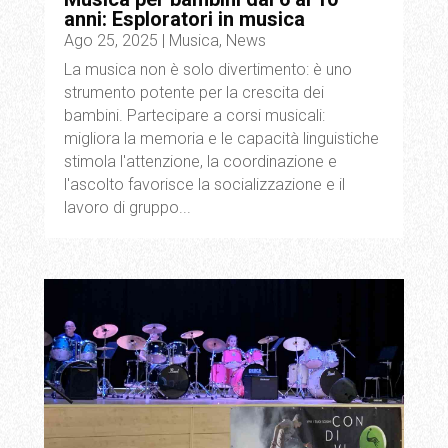
anni: Esploratori in musica
Ago 25, 2025
|
Musica
,
News
La musica non è solo divertimento: è uno
strumento potente per la crescita dei
bambini. Partecipare a corsi musicali:
migliora la memoria e le capacità linguistiche
stimola l'attenzione, la coordinazione e
l'ascolto favorisce la socializzazione e il
lavoro di gruppo...