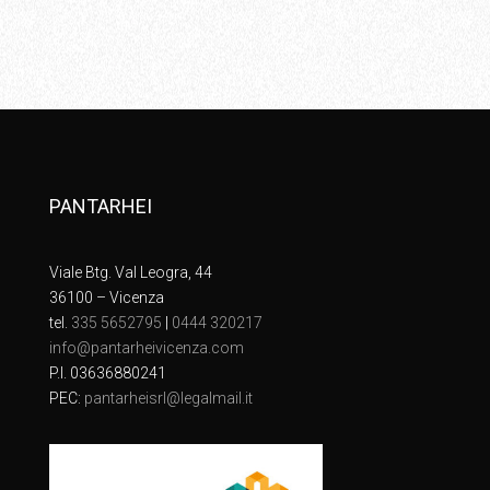
PANTARHEI
Viale Btg. Val Leogra, 44
36100 – Vicenza
tel.
335 5652795
|
0444 320217
info@pantarheivicenza.com
P.I. 03636880241
PEC:
pantarheisrl@legalmail.it