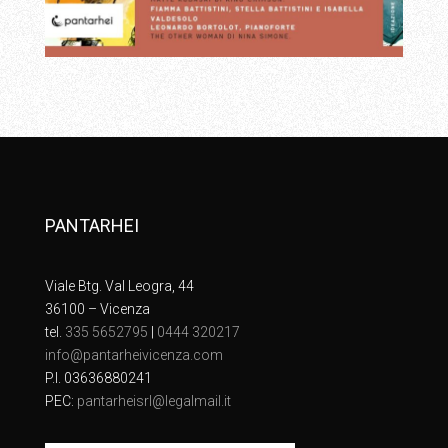
PANTARHEI
Viale Btg. Val Leogra, 44
36100 – Vicenza
tel.
335 5652795
|
0444 320217
info@pantarheivicenza.com
P.I. 03636880241
PEC:
pantarheisrl@legalmail.it