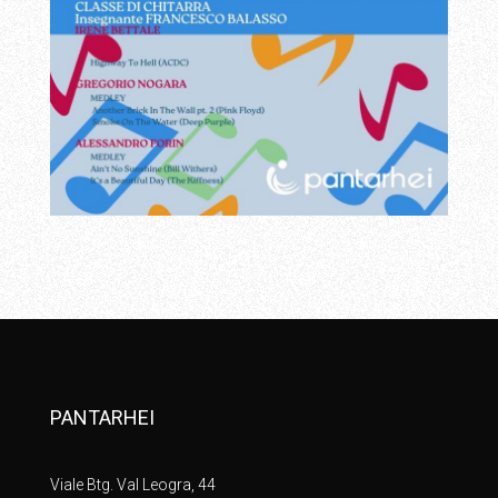
PANTARHEI
Viale Btg. Val Leogra, 44