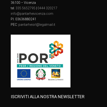
36100 – Vicenza
tel.
335 5652795
|
0444 320217
info@pantarheivicenza.com
P.I. 03636880241
PEC:
pantarheisrl@legalmail.it
ISCRIVITI ALLA NOSTRA NEWSLETTER